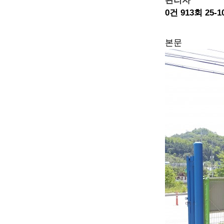
관리자
0건
913회
25-1
본문